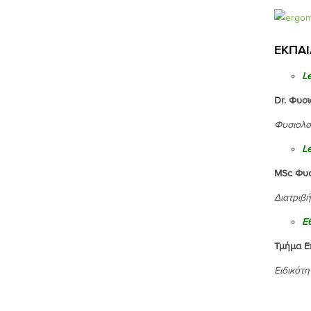
ΕΚΠΑΙ
L
Dr
. 
Φυσιολο
L
MSc
Φυσ
Διατριβή
Ε
Τμήμ
Ειδικότη