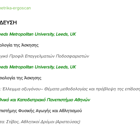
ΔΕΥΣΗ
eeds
Metropolitan University, Leeds, UK
Φυσιολογία της Άσκησης
γικό Προφίλ Επαγγελματιών Ποδοσφαιριστών
eeds
Metropolitan University, Leeds, UK
ιολογία
της
Άσκησης
: Έλλειμμα οξυγόνου
–
Θέματα μεθοδολογίας
και πρόβλεψη της επίδοση
θνικό
και
Καποδιστριακό
Πανεπιστήμιο
Αθηνών
α Επιστήμης Φυσικής Αγωγής και Αθλητι
τα: Στίβος, Αθλητικοί Δρόμοι (Αριστεύσας)