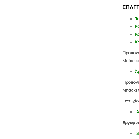
ΕΠΑΓΓ
Tr
Κ
Κ
Κ
Προπονη
Μπάσκετ
Ά
Προπονη
Μπάσκε
Επιτυχίε
Α
Εργοφυ
S