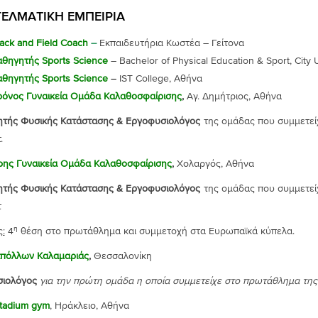
ΕΛΜΑΤΙΚΗ ΕΜΠΕΙΡΙΑ
ack and Field Coach
–
Εκπαιδευτήρια Κωστέα – Γείτονα
αθηγητής Sports Science
– Bachelor of Physical Education & Sport, City 
αθηγητής Sports Science
–
IST College, Αθήνα
ρόνος Γυναικεία Ομάδα Καλαθοσφαίρισης
,
Αγ. Δημήτριος, Αθήνα
τής Φυσικής Κατάστασης & Εργοφυσιολόγος
της ομάδας που συμμετείχ
.
ρης Γυναικεία Ομάδα Καλαθοσφαίρισης
,
Χολαργός, Αθήνα
τής Φυσικής Κατάστασης & Εργοφυσιολόγος
της ομάδας που συμμετείχ
τ
η
ς:
4
θέση στο πρωτάθλημα και συμμετοχή στα Ευρωπαϊκά κύπελα.
πόλλων Καλαμαριάς
,
Θεσσαλονίκη
σιολόγος
για την πρώτη ομάδα η οποία συμμετείχε
στο πρωτάθλημα της
tadium gym
, Ηράκλειο, Αθήνα