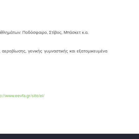
θλημάτων: Ποδόσφαιρο, Στίβος, Μπάσκετ κ.α.
α αεροβίωσης, γενικής γυμναστικής και εξατομικευμένα
p://www.eevfa.gr/site/el/