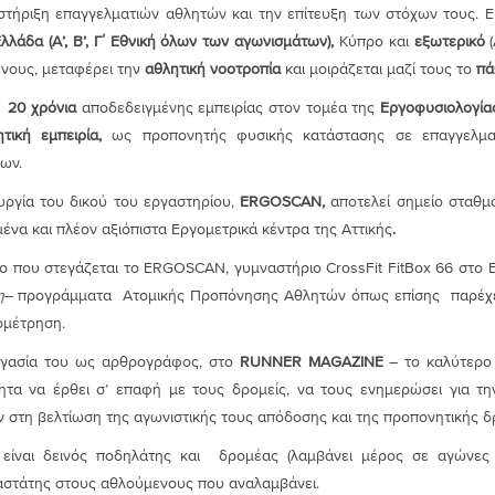
στήριξη επαγγελματιών αθλητών και την επίτευξη των στόχων τους. Εί
λλάδα (Α’, Β’, Γ΄ Εθνική όλων των αγωνισμάτων),
Κύπρο και
εξωτερικό
νους, μεταφέρει την
αθλητική νοοτροπία
και μοιράζεται μαζί τους το
πά
ι 20 χρόνια
αποδεδειγμένης εμπειρίας στον τομέα της
Εργοφυσιολογίας
τική εμπειρία,
ως προπονητής φυσικής κατάστασης σε επαγγελματ
ων.
υργία του δικού του εργαστηρίου,
ERGOSCAN
,
αποτελεί σημείο σταθμό
ένα και πλέον αξιόπιστα Εργομετρικά κέντρα της Αττικής
.
ο που στεγάζεται το ERGOSCAN, γυμναστήριο CrossFit FitBox 66 στο Ελ
η
– προγράμματα Ατομικής Προπόνησης Αθλητών όπως επίσης παρέχε
ομέτρηση.
γασία του ως αρθρογράφος, στο
RUNNER
MAGAZINE
– το καλύτερο 
ητα να έρθει σ’ επαφή με τους δρομείς, να τους ενημερώσει για τη
 στη βελτίωση της αγωνιστικής τους απόδοσης και της προπονητικής 
 είναι δεινός ποδηλάτης και δρομέας (λαμβάνει μέρος σε αγώνε
στάτης στους αθλούμενους που αναλαμβάνει.