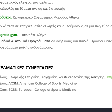
ργομετρικός έλεγχος των αθλητών
υμβουλές σε θέματα υγείας και διατροφής
ρόδικος,
Εργομετρικό Εργαστήριο, Μαρούσι, Αθήνα
ρικά τεστ σε επαγγελματίες αθλητές και αθλούμενους σε μια πληθώρα α
gratio
gym
,
Παγκράτι, Αθήνα
μαδικά & Ατομικά Προγράμματα
σε ενήλικους και παιδιά: Προγράμματ
ρογράμματα μυϊκής ενδυνάμωσης.
ΕΛΜΑΤΙΚΕΣ ΣΥΝΕΡΓΑΣΙΕΣ
λος, Ελληνικής Εταιρείας Βιοχημείας και Φυσιολογίας της Άσκησης
,
htt
λος, ACSM, American College of Sports Medicine
λος, ECSS, European College of Sports Medicine