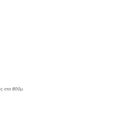
ς στα 800μ.
σμού