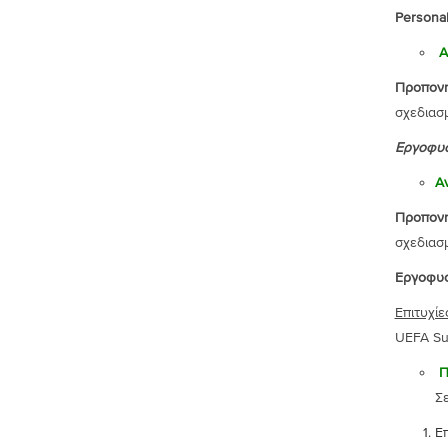
Personal
Προπονη
σχεδιασ
Εργοφυσ
Α
Προπον
σχεδιασ
Εργοφυσ
Επιτυχίε
UEFA Su
Σ
Ε