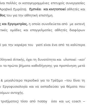
ναι πολλές οι καταγεγραμμένες επιτυχείς συνεργασίες
(Αραβικά Εμιράτα).
Εμπνέει και κινητοποιεί
αθλητές και
θος
του για την αθλητική επιστήμη.
 και Εργομετρίας,
η οποία συνοδεύεται από με εκτενή
ικές ομάδες και επαγγελματίες αθλητές διαφόρων
 για την καριέρα του γιατί είναι ένα από τα καλύτερα
ληνικό Αττικής, έχει τη δυνατότητα και υλοποιεί
–κατ΄
ι τα πρώτα βήματα καθοδήγησης για προπόνηση μετά
& μεγαλύτερο περιοδικό για το Τρέξιμο –του δίνει τη
ν Εργοφυσιολογία και να εκπαιδεύσει για θέματα που
δρόμων αντοχής.
ς τρεξίματος) τόσο από hobby όσο και ως coach –