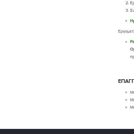
Ε
Σ
Η
Εργομετ
Pa
Ο
π
ΕΠΑΓΓ
Μέ
Μέ
Μέ