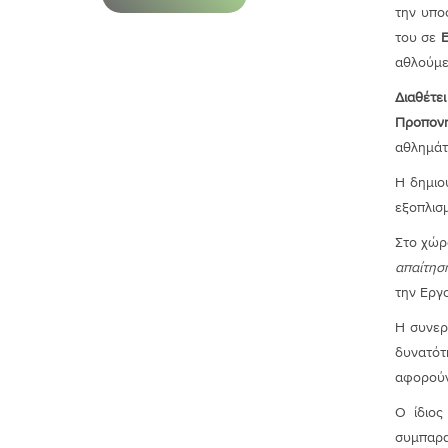
την υπο
του σε
Ε
αθλούμε
Διαθέτε
Thanks to V. Roussopoulos, within two
Προπονη
months, I was able to improve my
αθλημάτ
performance. It is what every athlete
needs, regardless of level. I highly
Η δημιο
recommend it!
εξοπλισμ
Στο χώρ
Ν. Kyriakoulakos
απαίτησ
Crossfit
την Εργ
Η συνερ
δυνατότ
αφορούν
Ο ίδιος
συμπαρα