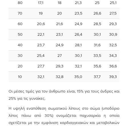
80
17,1
18
21,3
25
25,1
70
19
20
23,5
26,6
27,5
60
20,6
21,6
24,9
28,5
29,3
50
22,1
23,1
26,4
30,1
30,9
40
23,7
24,9
28,1
31,6
32,5
30
25,4
27
30,1
33,5
34,3
20
27,7
29,3
32,1
35,6
36,6
10
32,1
32,8
35,0
37,7
39,3
Οι μέσες τιμές για τον άνθρωπο είναι, 15% για τους άνδρες και
25% για τις γυναίκες.
Η υψηλή εναπόθεση σωματικού λίπους στο σώμα (υποδόριο
λίπος πάνω από 30%) ονομάζεται παχυσαρκία η οποία
σχετίζεται με την εμφάνιση καρδιαγγειακών και μεταβολικών