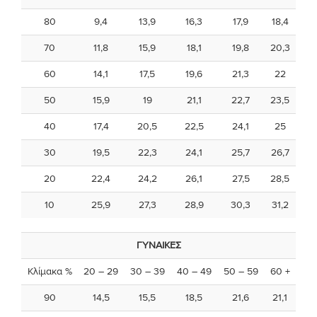
80
9,4
13,9
16,3
17,9
18,4
70
11,8
15,9
18,1
19,8
20,3
60
14,1
17,5
19,6
21,3
22
50
15,9
19
21,1
22,7
23,5
40
17,4
20,5
22,5
24,1
25
30
19,5
22,3
24,1
25,7
26,7
20
22,4
24,2
26,1
27,5
28,5
10
25,9
27,3
28,9
30,3
31,2
ΓΥΝΑΙΚΕΣ
Κλίμακα %
20 – 29
30 – 39
40 – 49
50 – 59
60 +
90
14,5
15,5
18,5
21,6
21,1