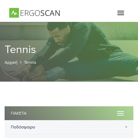
Toggle
navigati
Tennis
Αρχική
Tennis
ΠΑΚΕΤΑ
Toggle
navigatio
Ποδόσφαιρο