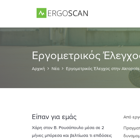
Εργομετρικός Έλεγχος
Αρχική
Νέα
Εργομετρικός Έλεγχος στην Akropolis
Είπαν για εμάς
Από εργ
ουσόπουλο μέσα σε 2
Πραγμα
αι βελτίωσα τι επιδόσεις
δυναμομε