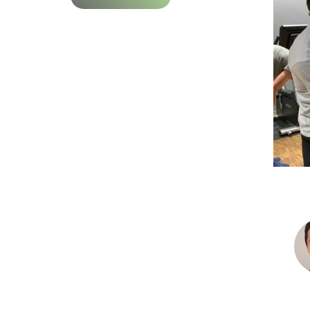
Thanks to V. Roussopoulos, within two
months, I was able to improve my
performance. It is what every athlete
needs, regardless of level. I highly
recommend it!
Ν. Kyriakoulakos
Crossfit