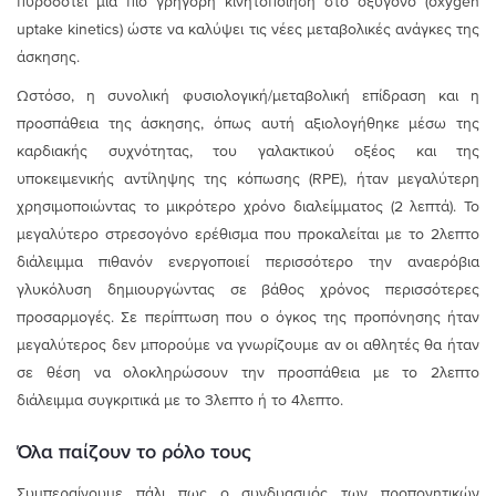
πυροδοτεί μια πιο γρήγορη κινητοποίηση στο οξυγόνο (oxygen
uptake kinetics) ώστε να καλύψει τις νέες μεταβολικές ανάγκες της
άσκησης.
Ωστόσο, η συνολική φυσιολογική/μεταβολική επίδραση και η
προσπάθεια της άσκησης, όπως αυτή αξιολογήθηκε μέσω της
καρδιακής συχνότητας, του γαλακτικού οξέος και της
υποκειμενικής αντίληψης της κόπωσης (RPE), ήταν μεγαλύτερη
χρησιμοποιώντας το μικρότερο χρόνο διαλείμματος (2 λεπτά). Το
μεγαλύτερο στρεσογόνο ερέθισμα που προκαλείται με το 2λεπτο
διάλειμμα πιθανόν ενεργοποιεί περισσότερο την αναερόβια
γλυκόλυση δημιουργώντας σε βάθος χρόνος περισσότερες
προσαρμογές. Σε περίπτωση που ο όγκος της προπόνησης ήταν
μεγαλύτερος δεν μπορούμε να γνωρίζουμε αν οι αθλητές θα ήταν
σε θέση να ολοκληρώσουν την προσπάθεια με το 2λεπτο
διάλειμμα συγκριτικά με το 3λεπτο ή το 4λεπτο.
Όλα παίζουν το ρόλο τους
Συμπεραίνουμε πάλι πως ο συνδυασμός των προπονητικών