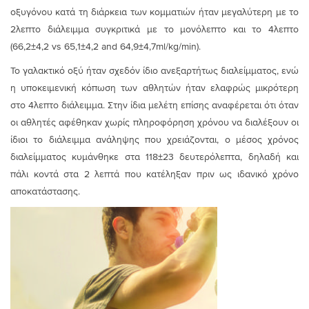
οξυγόνου κατά τη διάρκεια των κομματιών ήταν μεγαλύτερη με το
2λεπτο διάλειμμα συγκριτικά με το μονόλεπτο και το 4λεπτο
(66,2±4,2 vs 65,1±4,2 and 64,9±4,7ml/kg/min).
Το γαλακτικό οξύ ήταν σχεδόν ίδιο ανεξαρτήτως διαλείμματος, ενώ
η υποκειμενική κόπωση των αθλητών ήταν ελαφρώς μικρότερη
στο 4λεπτο διάλειμμα. Στην ίδια μελέτη επίσης αναφέρεται ότι όταν
οι αθλητές αφέθηκαν χωρίς πληροφόρηση χρόνου να διαλέξουν οι
ίδιοι το διάλειμμα ανάληψης που χρειάζονται, ο μέσος χρόνος
διαλείμματος κυμάνθηκε στα 118±23 δευτερόλεπτα, δηλαδή και
πάλι κοντά στα 2 λεπτά που κατέληξαν πριν ως ιδανικό χρόνο
αποκατάστασης.