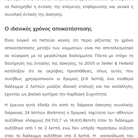
να διατηρηθεί η ένταση της επόμενης επιβάρυνσης και γενικά η
συνολική ένταση της άσκησης.
Ο ιδανικός χρόνος αποκατάστασης
Είναι λογικό να πιστεύει κανείς ότι περιο ρίζοντας το χρόνο
αποκατάστασης μεταξύ των κομματιών είναι πιο αποτελεσματικό
σε σύγκριση με τα μεγαλύτερα διαλείμματα. Πάντα με στόχο τη
διατήρηση της έντασης της άσκησης, το 2005 οι Seliler & Hetlelid
κατέληξαν ότι σε αερόβιες προσπάθειες, όπως αυτές που
συνήθως χρησιμοποιούν οι δρομείς (3-6 λεπτά), ένα σταθερό
διάλειμμα 2 λεπτών μοιάζει ιδανική επιλογή και πιο κατάλληλη,
έχοντας ως βασικό κριτήριο την Καρδιακή Συχνότητα.
Η έρευνα αυτή έδειξε ότι κατά τη διάρκεια άσκησης συνολικής
διάρκειας 24 λεπτών (6x4mins) η δρομική ταχύτητα των αθλητών
αυξήθηκε ελαφρώς (14,7±0,7 vs 14,4±0,8km/h) όταν το διάλειμμα
αυξήθηκε από 1 σε 2 λεπτά, ενώ δεν υπήρξε περαιτέρω αύξηση
όταν το διάλειμμα αυξήθηκε στα 4 λεπτά. Η κατανάλωση του