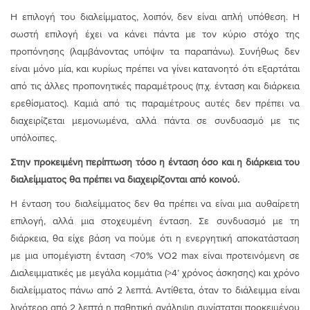
Η επιλογή του διαλείμματος, λοιπόν, δεν είναι απλή υπόθεση. Η
σωστή επιλογή έχει να κάνει πάντα με τον κύριο στόχο της
προπόνησης (λαμβάνοντας υπόψιν τα παραπάνω). Συνήθως δεν
είναι μόνο μία, και κυρίως πρέπει να γίνει κατανοητό ότι εξαρτάται
από τις άλλες προπονητικές παραμέτρους (π.χ. ένταση και διάρκεια
ερεθίσματος). Καμιά από τις παραμέτρους αυτές δεν πρέπει να
διαχειρίζεται μεμονωμένα, αλλά πάντα σε συνδυασμό με τις
υπόλοιπες.
Στην προκειμένη περίπτωση τόσο η ένταση όσο και η διάρκεια του
διαλείμματος θα πρέπει να διαχειρίζονται από κοινού.
Η ένταση του διαλείμματος δεν θα πρέπει να είναι μια αυθαίρετη
επιλογή, αλλά μια στοχευμένη ένταση. Σε συνδυασμό με τη
διάρκεια, θα είχε βάση να πούμε ότι η ενεργητική αποκατάσταση
με μια υπομέγιστη ένταση <70% VO2 max είναι προτεινόμενη σε
Διαλειμματικές με μεγάλα κομμάτια (>4’ χρόνος άσκησης) και χρόνο
διαλείμματος πάνω από 2 λεπτά. Αντίθετα, όταν το διάλειμμα είναι
λιγότερο από 2 λεπτά η παθητική ανάληψη συνίσταται προκειμένου