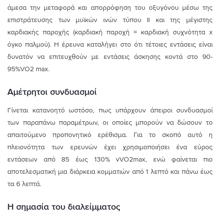
άμεσα την μεταφορά και απορρόφηση του οξυγόνου μέσω της
επιστράτευσης των μυϊκών ινών τύπου ΙΙ και της μέγιστης
καρδιακής παροχής (καρδιακή παροχή = καρδιακή συχνότητα x
όγκο παλμού). Η έρευνα καταλήγει στο ότι τέτοιες εντάσεις είναι
δυνατόν να επιτευχθούν με εντάσεις άσκησης κοντά στο 90-
95%VO2 max.
Αμέτρητοι συνδυασμοί
Γίνεται κατανοητό ωστόσο, πως υπάρχουν άπειροι συνδυασμοί
των παραπάνω παραμέτρων, οι οποίες μπορούν να δώσουν το
απαιτούμενο προπονητικό ερέθισμα. Για το σκοπό αυτό η
πλειονότητα των ερευνών έχει χρησιμοποιήσει ένα εύρος
εντάσεων από 85 έως 130% vVO2max, ενώ φαίνεται πιο
αποτελεσματική μια διάρκεια κομματιών από 1 λεπτό και πάνω έως
τα 6 λεπτά.
Η σημασία του διαλείμματος