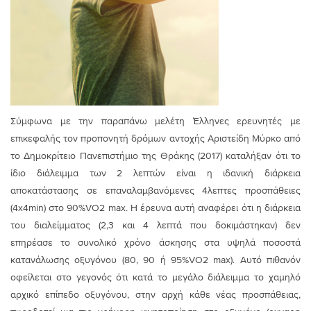
Σύμφωνα με την παραπάνω μελέτη Έλληνες ερευνητές με
επικεφαλής τον προπονητή δρόμων αντοχής Αριστείδη Μύρκο από
το Δημοκρίτειο Πανεπιστήμιο της Θράκης (2017) καταλήξαν ότι το
ίδιο διάλειμμα των 2 λεπτών είναι η ιδανική διάρκεια
αποκατάστασης σε επαναλαμβανόμενες 4λεπτες προσπάθειες
(4x4min) στο 90%VO2 max. Η έρευνα αυτή αναφέρει ότι η διάρκεια
του διαλείμματος (2,3 και 4 λεπτά που δοκιμάστηκαν) δεν
επηρέασε το συνολικό χρόνο άσκησης στα υψηλά ποσοστά
κατανάλωσης οξυγόνου (80, 90 ή 95%VO2 max). Αυτό πιθανόν
οφείλεται στο γεγονός ότι κατά το μεγάλο διάλειμμα το χαμηλό
αρχικό επίπεδο οξυγόνου, στην αρχή κάθε νέας προσπάθειας,