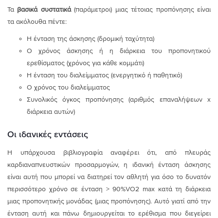
Τα
βασικά συστατικά
(παράμετροι) μιας τέτοιας προπόνησης είναι
τα ακόλουθα πέντε:
Η ένταση της άσκησης (δρομική ταχύτητα)
Ο χρόνος άσκησης ή η διάρκεια του προπονητικού
ερεθίσματος (χρόνος για κάθε κομμάτι)
Η ένταση του διαλείμματος (ενεργητικό ή παθητικό)
Ο χρόνος του διαλείμματος
Συνολικός όγκος προπόνησης (αριθμός επαναλήψεων x
διάρκεια αυτών)
Οι ιδανικές εντάσεις
Η υπάρχουσα βιβλιογραφία αναφέρει ότι, από πλευράς
καρδιαναπνευστικών προσαρμογών, η ιδανική ένταση άσκησης
είναι αυτή που μπορεί να διατηρεί τον αθλητή για όσο το δυνατόν
περισσότερο χρόνο σε ένταση > 90%VO2 max κατά τη διάρκεια
μιας προπονητικής μονάδας (μιας προπόνησης). Αυτό γιατί από την
ένταση αυτή και πάνω δημιουργείται το ερέθισμα που διεγείρει