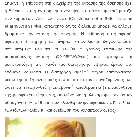
Σημαντική επίδραση στη διαχείριση της έντασης της άσκησης έχει
η διάρκεια και η ένταση της ανάληψης (του διαλείμματος) μεταξύ
των κομματιών. Από πολύ νωρίς (Christensen et al 1960, Karlsson
et al 1967) είχε γίνει κατανοητό ότι το διάλειμμα μπορεί να αλλάξει
δραματικά την ένταση της άσκησης. Η επίδραση αυτή αφορά,
αφενός τη διατήρηση μιας μίνιμουμ κατανάλωσης οξυγόνου, ώστε
στο επόμενο κομμάτι να μειωθεί ο χρόνος επίτευξης της
απαιτούμενης έντασης (90-95%VO2max), και αφετέρου τη
μεγιστοποίηση της ικανότητας διατήρησης υψηλού έργου στα
επόμενα κομμάτια. Η διατήρηση υψηλού έργου επιτυγχάνεται
μέσω της αυξημένης ροής του αίματος στους εργαζόμενους μυς
ώστε να επιταχυνθεί η μεταβολική αποθεραπεία {επανασύνθεση
της φωσφοκρεατίνης (PCr), απομάκρυνση/μπλοκάρισμα των ιόντων
υδρογόνου H+, ρύθμιση των ελεύθερων φωσφορικών ριζών Pi και
των ιόντων καλίου Κ+ και οξείδωση του γαλακτικού οξέος}.