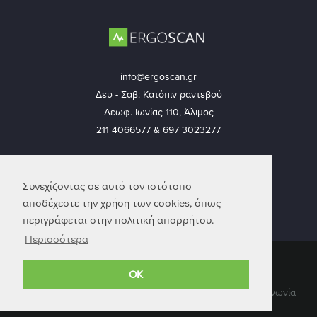
info@ergoscan.gr
Δευ - Σαβ: Κατόπιν ραντεβού
Λεωφ. Ιωνίας 110, Άλιμος
211 4066577 & 697 3023277
Ακολουθήστε μας
Συνεχίζοντας σε αυτό τον ιστότοπο
αποδέχεστε την χρήση των cookies, όπως
περιγράφεται στην πολιτική απορρήτου.
Περισσότερα
© 2026 Ergoscan — Με επιφύλαξη παντός δικαιώματος
OK
Συνεργάτες
Επικοινωνία